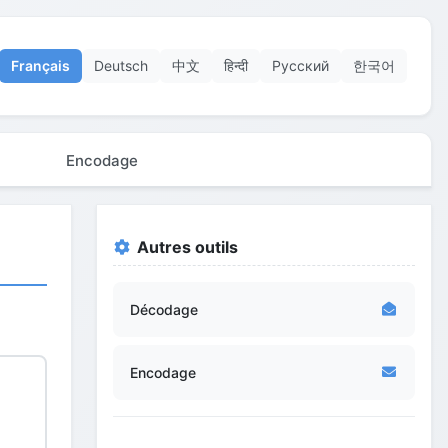
Français
Deutsch
中文
हिन्दी
Русский
한국어
Encodage
Autres outils
Décodage
Encodage