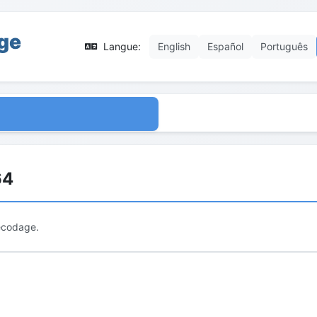
ge
Langue:
English
Español
Português
64
décodage.