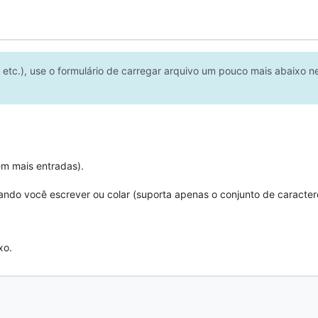
etc.), use o formulário de carregar arquivo um pouco mais abaixo n
em mais entradas).
ando você escrever ou colar (suporta apenas o conjunto de caracter
xo.