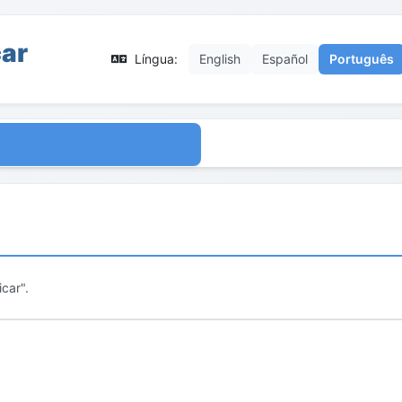
car
Língua:
English
Español
Português
car".