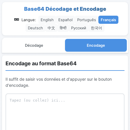
Base64 Décodage et Encodage
Langue:
English
Español
Português
Français
Deutsch
中文
हिन्दी
Русский
한국어
Décodage
Encodage
Encodage au format Base64
Il suffit de saisir vos données et d'appuyer sur le bouton
d'encodage.