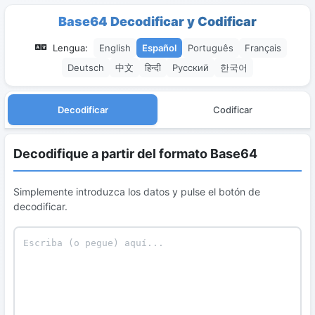
Base64 Decodificar y Codificar
Lengua:
English
Español
Português
Français
Deutsch
中文
हिन्दी
Русский
한국어
Decodificar
Codificar
Decodifique a partir del formato Base64
Simplemente introduzca los datos y pulse el botón de
decodificar.