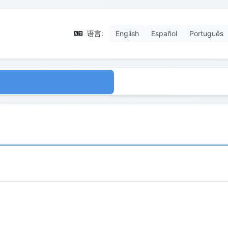
语言:
English
Español
Português