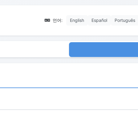
언어:
English
Español
Português