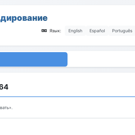
одирование
Язык:
English
Español
Português
64
вать».