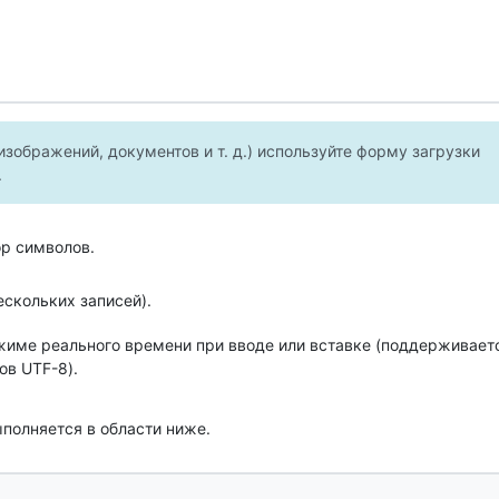
зображений, документов и т. д.) используйте форму загрузки
.
р символов.
скольких записей).
жиме реального времени при вводе или вставке (поддерживает
ов UTF-8).
полняется в области ниже.