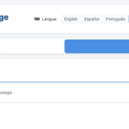
ge
Langue:
English
Español
Português
codage.