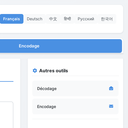
Français
Deutsch
中文
हिन्दी
Русский
한국어
Encodage
Autres outils
Décodage
Encodage