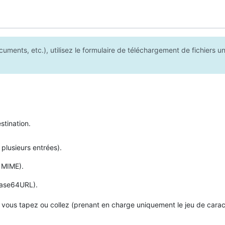
ents, etc.), utilisez le formulaire de téléchargement de fichiers u
stination.
plusieurs entrées).
r MIME).
 Base64URL).
 vous tapez ou collez (prenant en charge uniquement le jeu de cara